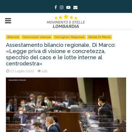
Facebook
Instagram
Youtube
Email
PRIMARY
MENU
Bilancio
Comunicati stampa
Consiglieri Regionali
Nicola Di Marco
Assestamento bilancio regionale, Di Marco:
«Legge priva di visione e concretezza,
specchio del caos e le lotte interne al
centrodestra»
27 Luglio 2022
129