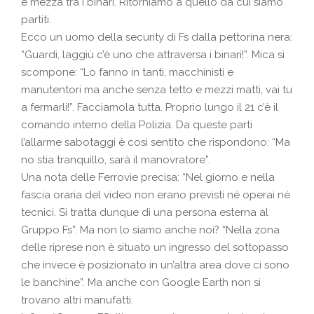
e mezza tra i binari. Ritorniamo a quello da cui siamo
partiti.
Ecco un uomo della security di Fs dalla pettorina nera:
“Guardi, laggiù c’è uno che attraversa i binari!”. Mica si
scompone: “Lo fanno in tanti, macchinisti e
manutentori ma anche senza tetto e mezzi matti, vai tu
a fermarli!”. Facciamola tutta. Proprio lungo il 21 c’è il
comando interno della Polizia. Da queste parti
l’allarme sabotaggi è così sentito che rispondono: “Ma
no stia tranquillo, sarà il manovratore”.
Una nota delle Ferrovie precisa: “Nel giorno e nella
fascia oraria del video non erano previsti né operai né
tecnici. Si tratta dunque di una persona esterna al
Gruppo Fs”. Ma non lo siamo anche noi? “Nella zona
delle riprese non è situato un ingresso del sottopasso
che invece è posizionato in un’altra area dove ci sono
le banchine”. Ma anche con Google Earth non si
trovano altri manufatti.