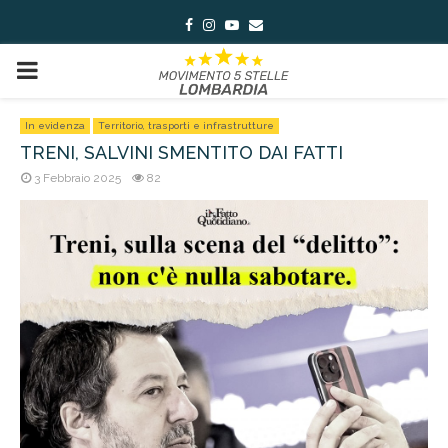
Facebook
Instagram
Youtube
Email
PRIMARY
MENU
In evidenza
Territorio, trasporti e infrastrutture
TRENI, SALVINI SMENTITO DAI FATTI
3 Febbraio 2025
82