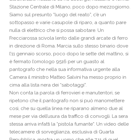
Stazione Centrale di Milano, poco dopo mezzogiorno.
Siamo sul presunto “luogo del reato”, c’è un
sottopasso e varie casupole di riparo, a quanto pare
nulla di elettrico che si possa sabotare. Un
Frecciarossa scivola lento dalle grandi arcate di ferro
in direzione di Roma. Marcia sullo stesso binario dove
l’11 gennaio scorso, poco dopo le sette del mattino, si
è fermato l’omologo 9516 per un guasto al
pantografo che nella sua informativa urgente alla
Camera il ministro Matteo Salvini ha messo proprio in
cima alla lista nera dei “sabotaggi”.
Non conta la parola di ferrovieri e manutentori, se
ripetono che il pantografo non si può manomettere
così, che su quella linea ne riparano almeno due al
mese per via dell’usura da traffico di convogli. La sera
stessa arriva infatti la “pistola fumante”. Un video delle
telecamere di sorveglianza, esclusiva di Quarta
Repubblica, mostra un uomo che alle 7:11 di quel