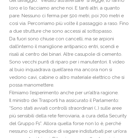
del lavaggio. “Vietato attraversare” si legge, lo fanno
loro e lo facciamo anche noi. E tanti altri, a quanto
pare. Nessuno ci ferma per 500 metri, poi 700 metri e
così via. Percorriamo più volte il passaggio a raso. Fino
a due strutture che sono accessi al sottopasso.
Da fuori sono chiuse con cancelli, ma se arpioni
dall’interno il maniglione antipanico entri, scendi e
risali al centro dei binari. Altre casupole di cemento.
Sono vecchi punti di riparo per i manutentori. Il video
al buio inquadrava quell’area ma ancora non si
vedono cavi, cabine o altro materiale elettrico che si
possa manomettere.
Filmiamo l’esperimento anche per un’altra ragione.
Il ministro dei Trasporti ha assicurato il Parlamento:
“Sono stati avviati controlli straordinari (…) sulle aree
più sensibili della rete ferroviaria, a cura della Security
del Gruppo Fs”. Allora quella forse non lo è, perché
nessuno ci impedisce di vagare indisturbati per un’ora