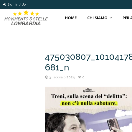
Sign in / Join
HOME
CHI SIAMO
PER
475030807_1010417
681_n
3 Febbraio 2025
0