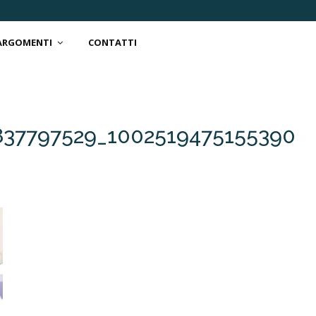
 ARGOMENTI
CONTATTI
837797529_1002519475155390