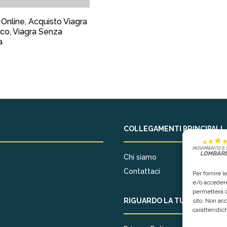
 Online, Acquisto Viagra
co, Viagra Senza
a
COLLEGAMENTI PRINCIPALI
Chi siamo
Contattaci
Per fornire 
e/o accedere
permetterà d
RIGUARDO LA TUA PRIVACY
sito. Non ac
caratteristic