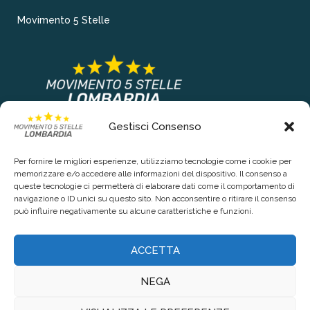
Movimento 5 Stelle
Gestisci Consenso
COLLEGAMENTI PRINCIPALI
Per fornire le migliori esperienze, utilizziamo tecnologie come i cookie per
Chi siamo
memorizzare e/o accedere alle informazioni del dispositivo. Il consenso a
queste tecnologie ci permetterà di elaborare dati come il comportamento di
Contattaci
navigazione o ID unici su questo sito. Non acconsentire o ritirare il consenso
può influire negativamente su alcune caratteristiche e funzioni.
RIGUARDO LA TUA PRIVACY
ACCETTA
Privacy Policy
NEGA
Cookie Policy (UE)