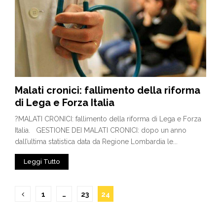
Malati cronici: fallimento della riforma
di Lega e Forza Italia
?MALATI CRONICI: fallimento della riforma di Lega e Forza
Italia. GESTIONE DEI MALATI CRONICI: dopo un anno
dall’ultima statistica data da Regione Lombardia le...
Leggi Tutto
Paginazione
1
…
23
24
degli