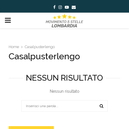
Facebook
Instagram
Youtube
Email
PRIMARY
MENU
Home
Casalpusterlengo
Casalpusterlengo
NESSUN RISULTATO
Nessun risultato
Search
for:
SEARCH