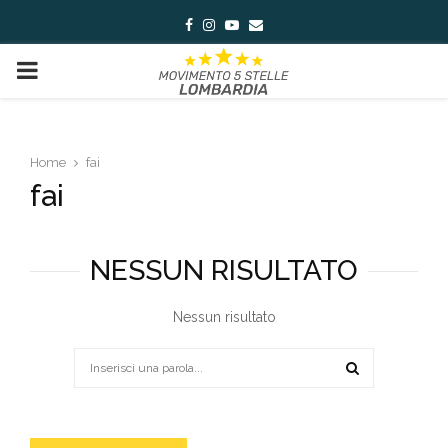
Facebook
Instagram
Youtube
Email
PRIMARY
MENU
Home
fai
fai
NESSUN RISULTATO
Nessun risultato
Search
for:
SEARCH