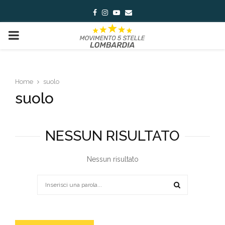
Facebook
Instagram
Youtube
Email
PRIMARY
MENU
Home
suolo
suolo
NESSUN RISULTATO
Nessun risultato
Search
for:
SEARCH