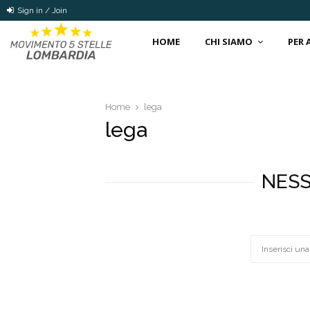
Sign in / Join
HOME
CHI SIAMO
PER
Home
lega
lega
NESS
Search
for: