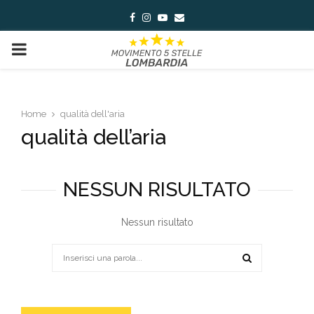
Facebook
Instagram
Youtube
Email
PRIMARY
MENU
Home
qualità dell'aria
qualità dell’aria
NESSUN RISULTATO
Nessun risultato
Search
for:
SEARCH