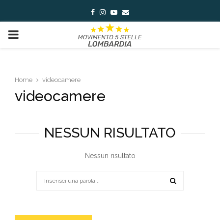
Facebook
Instagram
Youtube
Email
PRIMARY
MENU
Home
videocamere
videocamere
NESSUN RISULTATO
Nessun risultato
Search
for:
SEARCH