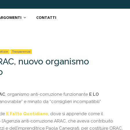
 ARGOMENTI
CONTATTI
otizie
Trasparenza
RAC, nuovo organismo
o
AC
, organismo anti-corruzione funzionante
E LO
novrabile” e minato da “consiglieri incompatibili”
 de
Il Fatto Quotidiano
, dove si apprende come il
o l’Agenzia anti-corruzione ARAC, che aveva contribuito
zzi e dell’imprenditrice Paola Canegrati, per costituire ORAC,