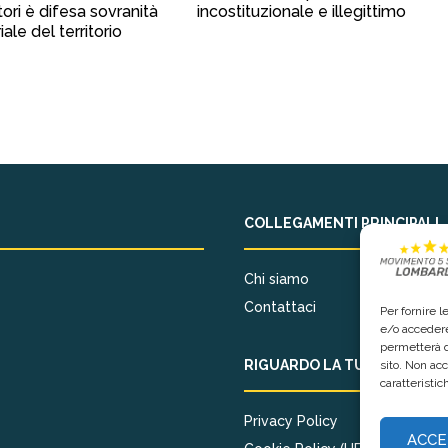
tori è difesa sovranità
incostituzionale e illegittimo
iale del territorio
COLLEGAMENTI PRINCIPALI
Chi siamo
Contattaci
Per fornire 
e/o accedere
permetterà d
RIGUARDO LA TUA PRIVACY
sito. Non ac
caratteristic
Privacy Policy
ACCE