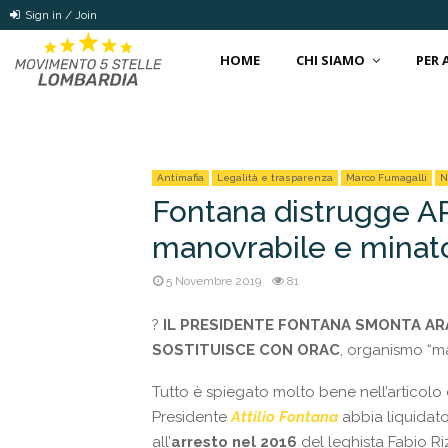
Sign in / Join
HOME
CHI SIAMO
PER
Antimafia
Legalità e trasparenza
Marco Fumagalli
N
Fontana distrugge A
manovrabile e minat
5 Novembre 2019
81
?
IL PRESIDENTE FONTANA SMONTA AR
SOSTITUISCE CON ORAC
, organismo “ma
Tutto è spiegato molto bene nell’articolo
Presidente
Attilio Fontana
abbia liquidat
all’
arresto nel 2016
del leghista Fabio Ri