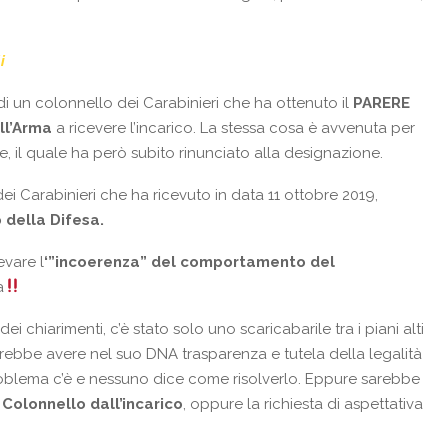
i
di un colonnello dei Carabinieri che ha ottenuto il
PARERE
l’Arma
a ricevere l’incarico. La stessa cosa è avvenuta per
e, il quale ha però subito rinunciato alla designazione.
ei Carabinieri che ha ricevuto in data 11 ottobre 2019,
 della Difesa.
evare l
‘”incoerenza” del comportamento del
a
dei chiarimenti, c’è stato solo uno scaricabarile tra i piani alti
ebbe avere nel suo DNA trasparenza e tutela della legalità
 problema c’è e nessuno dice come risolverlo. Eppure sarebbe
 Colonnello dall’incarico
, oppure la richiesta di aspettativa