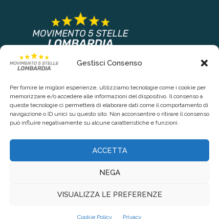
Gestisci Consenso
COLLEGAMENTI PRINCIPALI
Per fornire le migliori esperienze, utilizziamo tecnologie come i cookie per
Chi siamo
memorizzare e/o accedere alle informazioni del dispositivo. Il consenso a
queste tecnologie ci permetterà di elaborare dati come il comportamento di
Contattaci
navigazione o ID unici su questo sito. Non acconsentire o ritirare il consenso
può influire negativamente su alcune caratteristiche e funzioni.
RIGUARDO LA TUA PRIVACY
ACCETTA
Privacy Policy
NEGA
Cookie Policy (UE)
VISUALIZZA LE PREFERENZE
@2021 - www.lombardia5stelle.it. Tutti i diritti riservati. Realizzato da
Cookie Policy
Privacy