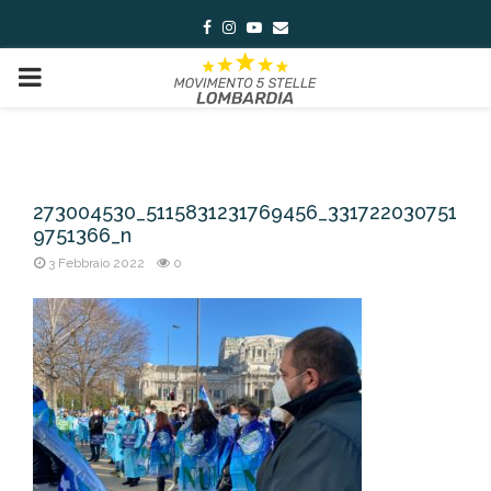
Facebook
Instagram
Youtube
Email
PRIMARY
MENU
273004530_5115831231769456_331722030751
9751366_n
3 Febbraio 2022
0