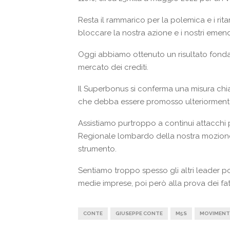
Resta il rammarico per la polemica e i ritard
bloccare la nostra azione e i nostri emen
Oggi abbiamo ottenuto un risultato fonda
mercato dei crediti.
Il Superbonus si conferma una misura chia
che debba essere promosso ulteriormente
Assistiamo purtroppo a continui attacchi p
Regionale lombardo della nostra mozione,
strumento.
Sentiamo troppo spesso gli altri leader po
medie imprese, poi però alla prova dei fatti
CONTE
GIUSEPPE CONTE
M5S
MOVIMENTO