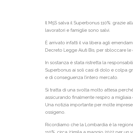
Il M5S salva il Superbonus 110%: grazie al
lavoratori e famiglie sono salvi.
È arrivato infatti il via libera agli emend
Decreto Legge Aiuti Bis, per sbloccare le ce
In sostanza è stata ristretta la responsabil
Superbonus ai soli casi di dolo e colpa g
e di conseguenza l’intero mercato.
Si tratta di una svolta molto attesa perché
assicurando finalmente respiro a migliaia di
Una notizia importante per molte impres
ossigeno.
Ricordiamo che la Lombardia è la regione
110%, circa 23mila a maggio 2022 per un val