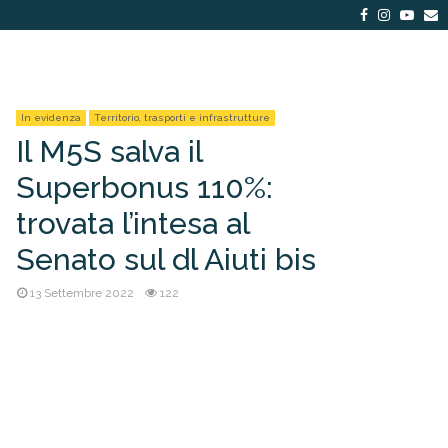
Facebook
Instagra
Yout
E
In evidenza
Territorio, trasporti e infrastrutture
Il M5S salva il
Superbonus 110%:
trovata l’intesa al
Senato sul dl Aiuti bis
13 Settembre 2022
122