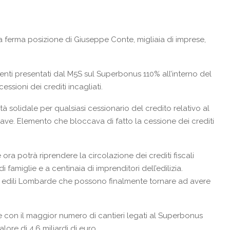
la ferma posizione di
Giuseppe
Conte
, migliaia di imprese,
amenti presentati dal M5S sul Superbonus 110% all’interno del
ssioni dei crediti incagliati.
ità solidale per qualsiasi cessionario del credito relativo al
rave. Elemento che bloccava di fatto la cessione dei crediti
 ora potrà riprendere la circolazione dei crediti fiscali
 famiglie e a centinaia di imprenditori dell’edilizia.
e edili Lombarde che possono finalmente tornare ad avere
 con il maggior numero di cantieri legati al Superbonus
ore di 4,6 miliardi di euro.