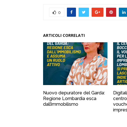
0
ARTICOLI CORRELATI
Nuovo depuratore del Garda:
Digital
Regione Lombardia esca
centro
dall’immobilismo
vouche
impre