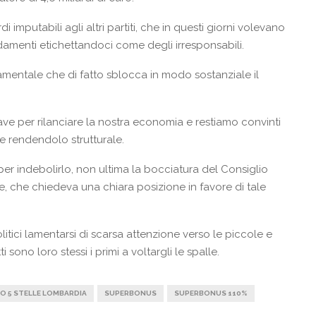
i imputabili agli altri partiti, che in questi giorni volevano
damenti etichettandoci come degli irresponsabili.
mentale che di fatto sblocca in modo sostanziale il
ve per rilanciare la nostra economia e restiamo convinti
 rendendolo strutturale.
er indebolirlo, non ultima la bocciatura del Consiglio
 che chiedeva una chiara posizione in favore di tale
litici lamentarsi di scarsa attenzione verso le piccole e
 sono loro stessi i primi a voltargli le spalle.
 5 STELLE LOMBARDIA
SUPERBONUS
SUPERBONUS 110%