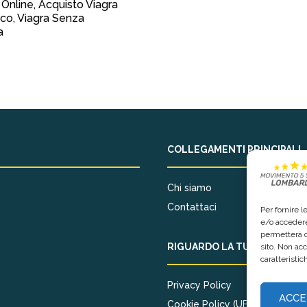
 Online, Acquisto Viagra
co, Viagra Senza
a
COLLEGAMENTI PRINCIPALI
Chi siamo
Contattaci
Per fornire 
e/o accedere
permetterà d
RIGUARDO LA TUA PRIVACY
sito. Non ac
caratteristic
Privacy Policy
ACCE
Cookie Policy (UE)