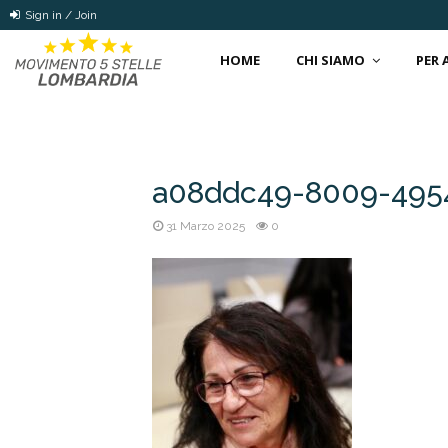
Sign in / Join
HOME
CHI SIAMO
PER
a08ddc49-8009-495
31 Marzo 2025
0