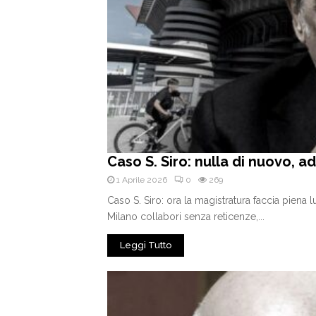
Caso S. Siro: nulla di nuovo, a
1 Aprile 2026
0
269
Caso S. Siro: ora la magistratura faccia piena 
Milano collabori senza reticenze,...
Leggi Tutto