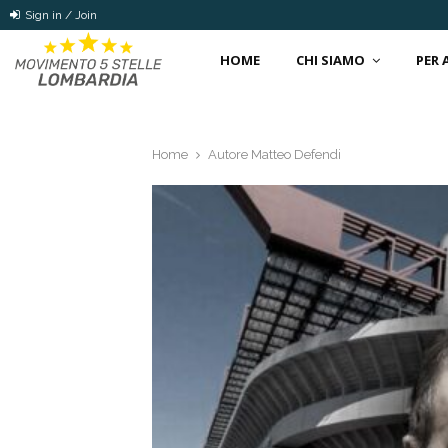
Sign in / Join
HOME
CHI SIAMO
PER
Home
Autore
Matteo Defendi