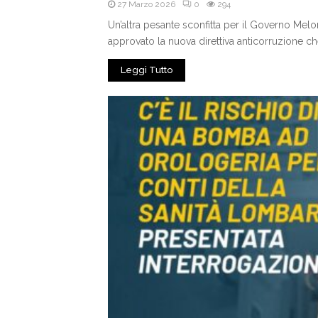
27 Marzo 2026
0
294
Un’altra pesante sconfitta per il Governo Melon
approvato la nuova direttiva anticorruzione che 
Leggi Tutto