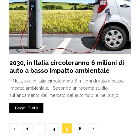
2030, in Italia circoleranno 6 milioni di
auto a basso impatto ambientale
? Nel 2030 in Italia circoleranno 6 milioni di auto a basso
impatto ambientale. Secondo un recente studio
sull’andamento del mercato dell’automobile, nel 2030...
Leggi Tutto
Paginazione
1
…
4
5
6
degli