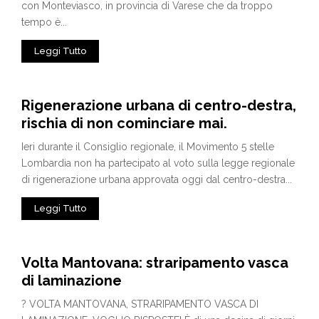
con Monteviasco, in provincia di Varese che da troppo
tempo è...
Leggi Tutto
Rigenerazione urbana di centro-destra,
rischia di non cominciare mai.
Ieri durante il Consiglio regionale, il Movimento 5 stelle
Lombardia non ha partecipato al voto sulla legge regionale
di rigenerazione urbana approvata oggi dal centro-destra...
Leggi Tutto
Volta Mantovana: straripamento vasca
di laminazione
? VOLTA MANTOVANA, STRARIPAMENTO VASCA DI