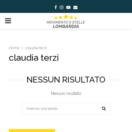
Facebook
Instagram
Youtube
Email
PRIMARY
MENU
Home
claudia terzi
claudia terzi
NESSUN RISULTATO
Nessun risultato
Search
for:
SEARCH