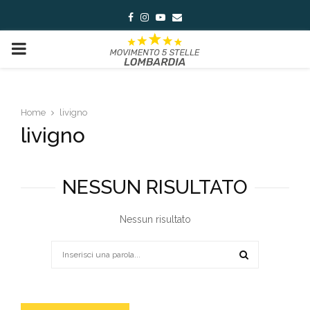
Facebook
Instagram
Youtube
Email
PRIMARY
MENU
Home
livigno
livigno
NESSUN RISULTATO
Nessun risultato
Search
for:
SEARCH