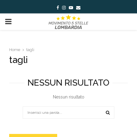
Facebook
Instagram
Youtube
Email
PRIMARY
MENU
Home
tagli
tagli
NESSUN RISULTATO
Nessun risultato
Search
for:
SEARCH