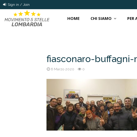
Sign in / Join
HOME
CHI SIAMO
PER
fiasconaro-buffagni
6 Marzo 2020
0