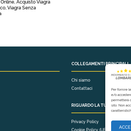
 Online, Acquisto Viagra
co, Viagra Senza
a
COLLEGAMENTI PRINCIPALI
Chi siamo
Contattaci
Per fornire 
e/o accedere
permetterà d
RIGUARDO LA TUA PRIVACY
sito. Non ac
caratteristic
Privacy Policy
ACCE
Cookie Policy (UE)