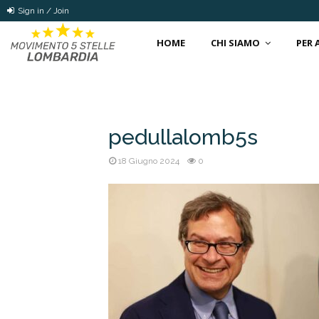
Sign in / Join
HOME
CHI SIAMO
PER
pedullalomb5s
18 Giugno 2024
0