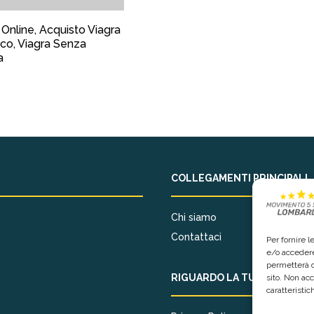
 Online, Acquisto Viagra
co, Viagra Senza
a
COLLEGAMENTI PRINCIPALI
Chi siamo
Contattaci
Per fornire 
e/o accedere
permetterà d
RIGUARDO LA TUA PRIVACY
sito. Non ac
caratteristic