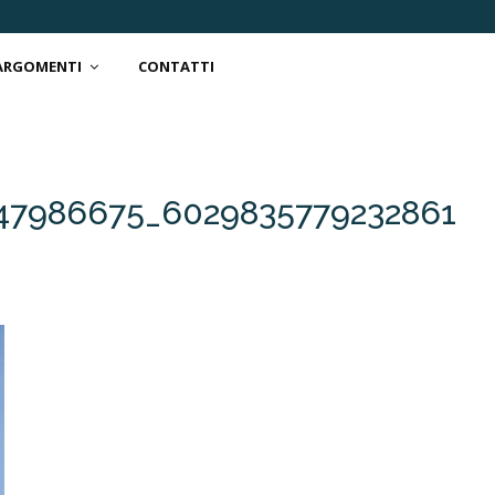
 ARGOMENTI
CONTATTI
47986675_6029835779232861