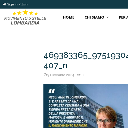
Sign in / Join
HOME
CHI SIAMO
PER
469383365_9751930
407_n
9 Dicembre 2024
0