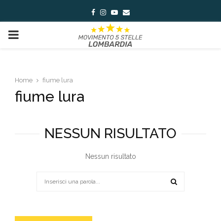
Facebook
Instagram
Youtube
Email
PRIMARY
MENU
Home
fiume lura
fiume lura
NESSUN RISULTATO
Nessun risultato
Search
for:
SEARCH