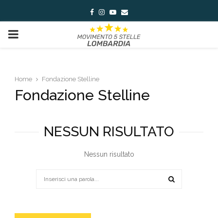
Facebook
Instagram
Youtube
Email
PRIMARY
MENU
Home
Fondazione Stelline
Fondazione Stelline
NESSUN RISULTATO
Nessun risultato
Search
for:
SEARCH