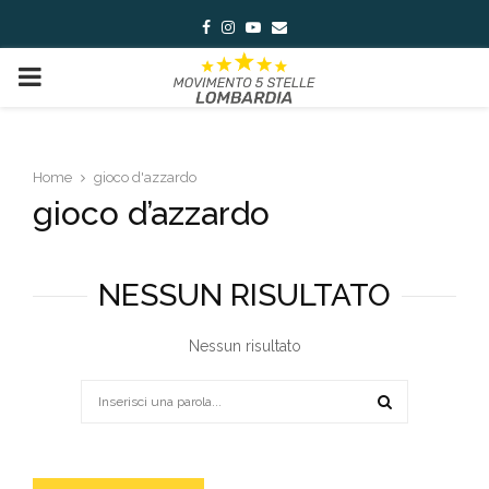
Facebook
Instagram
Youtube
Email
PRIMARY
MENU
Home
gioco d'azzardo
gioco d’azzardo
NESSUN RISULTATO
Nessun risultato
Search
for:
SEARCH