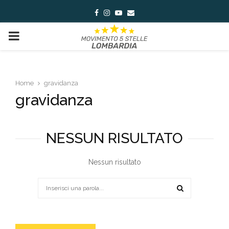
Facebook
Instagram
Youtube
Email
PRIMARY
MENU
Home
gravidanza
gravidanza
NESSUN RISULTATO
Nessun risultato
Search
for:
SEARCH