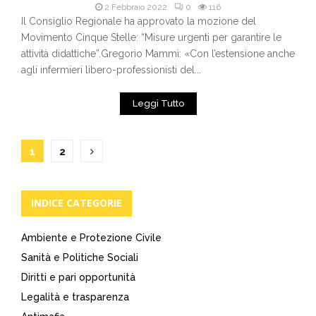
2 Febbraio 2022
0
116
Il Consiglio Regionale ha approvato la mozione del
Movimento Cinque Stelle: “Misure urgenti per garantire le
attività didattiche”.Gregorio Mammì: «Con l’estensione anche
agli infermieri libero-professionisti del...
Leggi Tutto
Paginazione
1
2
degli
articoli
INDICE CATEGORIE
Ambiente e Protezione Civile
Sanità e Politiche Sociali
Diritti e pari opportunità
Legalità e trasparenza