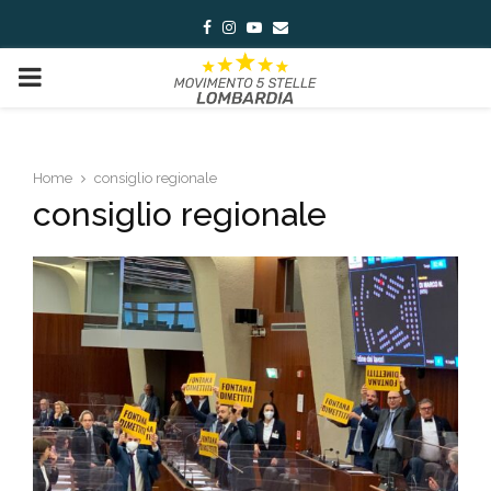
Facebook
Instagram
Youtube
Email
PRIMARY
MENU
Home
consiglio regionale
consiglio regionale