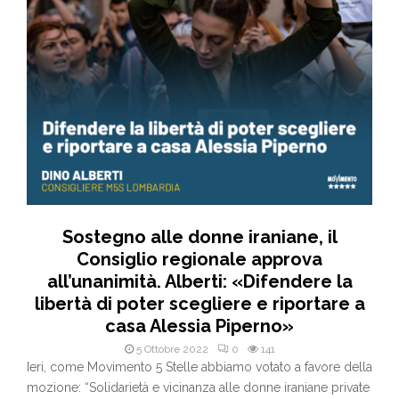
Sostegno alle donne iraniane, il
Consiglio regionale approva
all’unanimità. Alberti: «Difendere la
libertà di poter scegliere e riportare a
casa Alessia Piperno»
5 Ottobre 2022
0
141
Ieri, come Movimento 5 Stelle abbiamo votato a favore della
mozione: “Solidarietà e vicinanza alle donne iraniane private