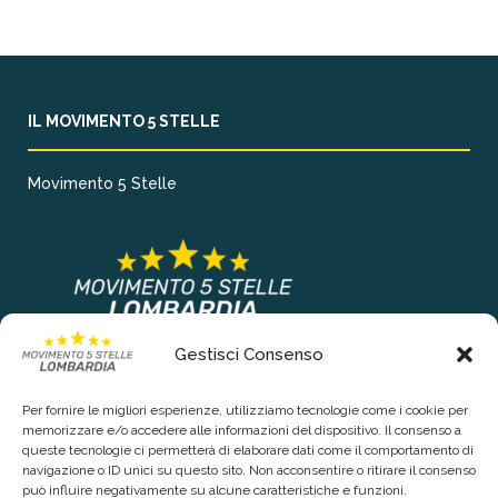
IL MOVIMENTO 5 STELLE
Movimento 5 Stelle
Gestisci Consenso
COLLEGAMENTI PRINCIPALI
Per fornire le migliori esperienze, utilizziamo tecnologie come i cookie per
Chi siamo
memorizzare e/o accedere alle informazioni del dispositivo. Il consenso a
queste tecnologie ci permetterà di elaborare dati come il comportamento di
Contattaci
navigazione o ID unici su questo sito. Non acconsentire o ritirare il consenso
può influire negativamente su alcune caratteristiche e funzioni.