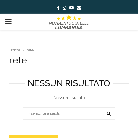
Facebook
Instagram
Youtube
Email
PRIMARY
MENU
Home
rete
rete
NESSUN RISULTATO
Nessun risultato
Search
for:
SEARCH