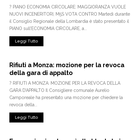
? PIANO ECONOMIA CIRCOLARE: MAGGIORANZA VUOLE
NUOVI INCENERITORI, M5S VOTA CONTRO Martedì durante
il Consiglio Regionale della Lombardia è stato presentato il
PIANO sull’ECONOMIA CIRCOLARE, a...
Leggi Tutto
Rifiuti a Monza: mozione per la revoca
della gara di appalto
? RIFIUTI A MONZA: MOZIONE PER LA REVOCA DELLA
GARA D’APPALTO Il Consigliere comunale Aurelio
Camporeale ha presentato una mozione per chiedere la
revoca della...
Leggi Tutto