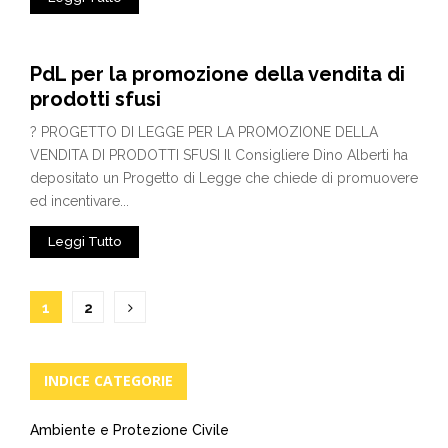
PdL per la promozione della vendita di
prodotti sfusi
? PROGETTO DI LEGGE PER LA PROMOZIONE DELLA
VENDITA DI PRODOTTI SFUSI Il Consigliere Dino Alberti ha
depositato un Progetto di Legge che chiede di promuovere
ed incentivare...
Leggi Tutto
Paginazione
1
2
degli
articoli
INDICE CATEGORIE
Ambiente e Protezione Civile