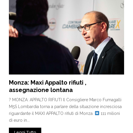
Monza: Maxi Appalto rifiuti ,
assegnazione lontana
? MONZA: APPALTO RIFIUTI Il Consigliere Marco Fumagalli
M5S Lombardia torna a parlare della situazione incresciosa
riguardante il MAXI APPALTO rifiuti di Monza.
111 milioni
di euro in...
Leggi Tutto