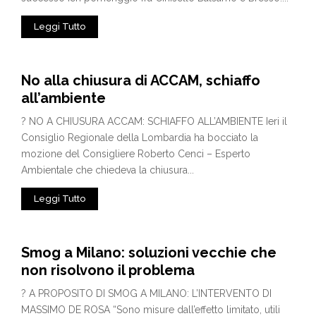
Leggi Tutto
No alla chiusura di ACCAM, schiaffo
all’ambiente
? NO A CHIUSURA ACCAM: SCHIAFFO ALL’AMBIENTE Ieri il
Consiglio Regionale della Lombardia ha bocciato la
mozione del Consigliere Roberto Cenci – Esperto
Ambientale che chiedeva la chiusura...
Leggi Tutto
Smog a Milano: soluzioni vecchie che
non risolvono il problema
? A PROPOSITO DI SMOG A MILANO: L’INTERVENTO DI
MASSIMO DE ROSA “Sono misure dall’effetto limitato, utili