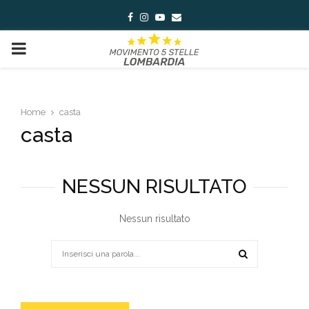
Facebook
Instagram
Youtube
Email
PRIMARY
MENU
Home
casta
casta
NESSUN RISULTATO
Nessun risultato
Search
for:
SEARCH