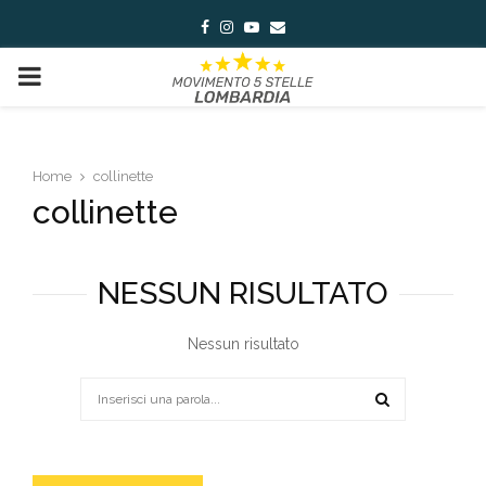
Facebook
Instagram
Youtube
Email
PRIMARY
MENU
Home
collinette
collinette
NESSUN RISULTATO
Nessun risultato
Search
for:
SEARCH