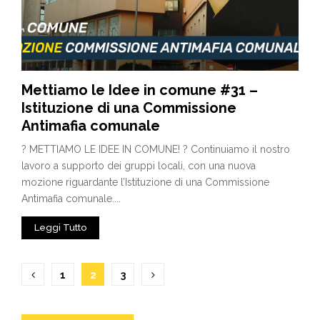
Mettiamo le Idee in comune #31 –
Istituzione di una Commissione
Antimafia comunale
? METTIAMO LE IDEE IN COMUNE! ? Continuiamo il nostro
lavoro a supporto dei gruppi locali, con una nuova
mozione riguardante l’Istituzione di una Commissione
Antimafia comunale....
Leggi Tutto
Paginazione
1
2
3
degli