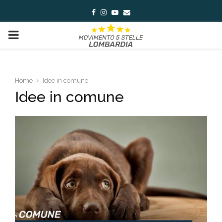
Facebook
Instagram
Youtube
Email
PRIMARY
MENU
Home
Idee in comune
Idee in comune