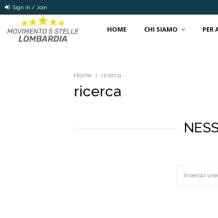
Sign in / Join
HOME
CHI SIAMO
PER
Home
ricerca
ricerca
NESS
Search
for: