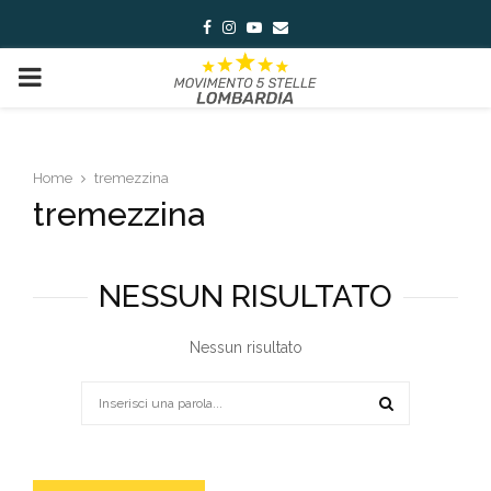
Facebook
Instagram
Youtube
Email
PRIMARY
MENU
Home
tremezzina
tremezzina
NESSUN RISULTATO
Nessun risultato
Search
for:
SEARCH