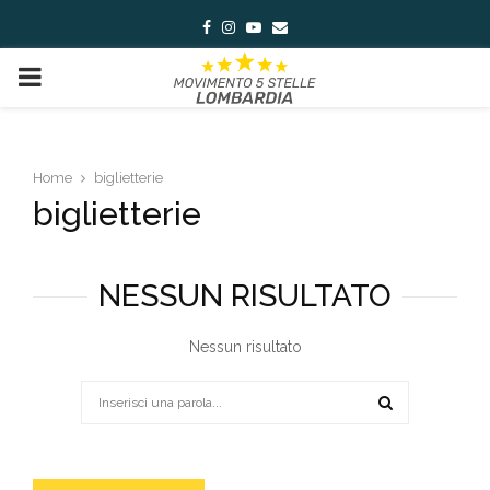
Facebook
Instagram
Youtube
Email
PRIMARY
MENU
Home
biglietterie
biglietterie
NESSUN RISULTATO
Nessun risultato
Search
for:
SEARCH